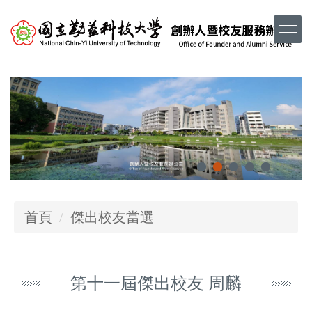
跳
到
主
要
內
容
區
首頁
傑出校友當選
第十一屆傑出校友 周麟