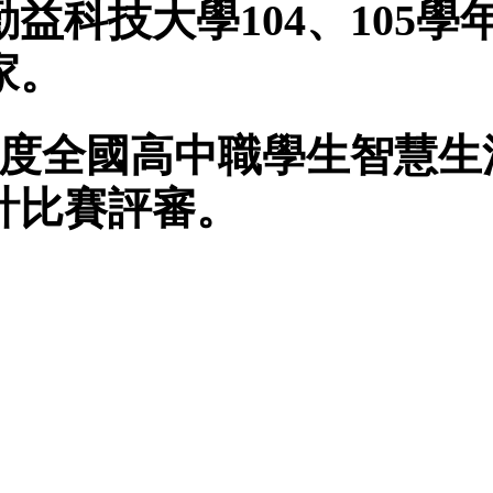
益科技大學104、105學
家。
8年度全國高中職學生智慧生
計比賽評審。