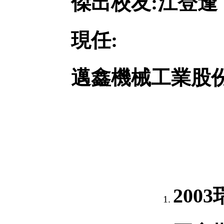
傑出校友:江登逢
現任:
邁鑫機械工業股
20