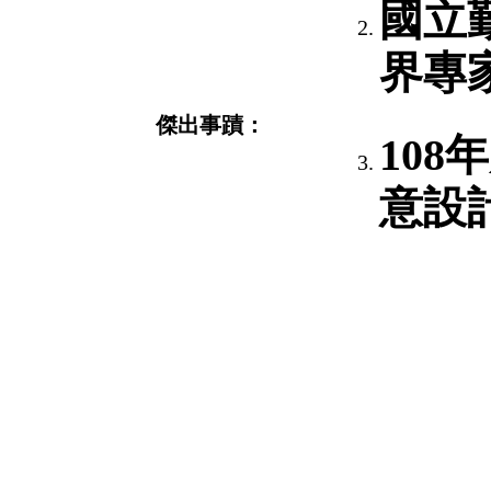
國立勤
界專
傑出事蹟：
10
意設