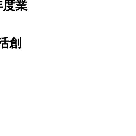
年度業
活創