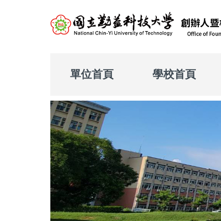
跳
到
主
要
內
單位首頁
學校首頁
容
區