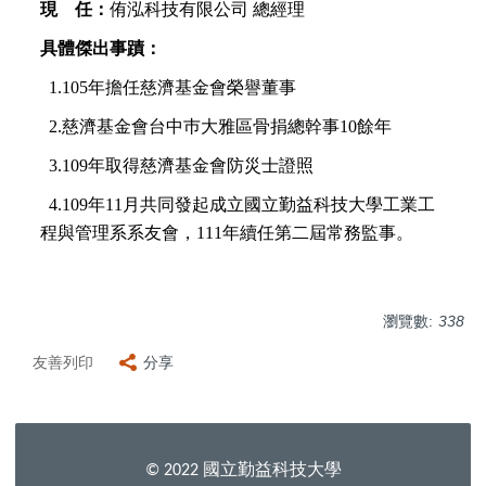
現 任：
侑泓科技有限公司
總經理
具體傑出事蹟：
1.
105
年擔任慈濟基金會榮譽董事
2.
慈濟基金會台中巿大雅區骨捐總幹事10餘年
3.
109
年取得慈濟基金會防災士證照
4.
109
年11月共同發起成立國立勤益科技大學工業工
程與管理系系友會
，
111
年續任第二屆常務監事。
瀏覽數:
338
友善列印
分享
國立勤益科技大學
© 2022