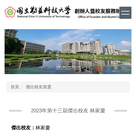
跳
到
主
要
內
容
區
首頁
傑出校友當選
2023年第十三屆傑出校友 林家慶
傑出校友：
林家慶