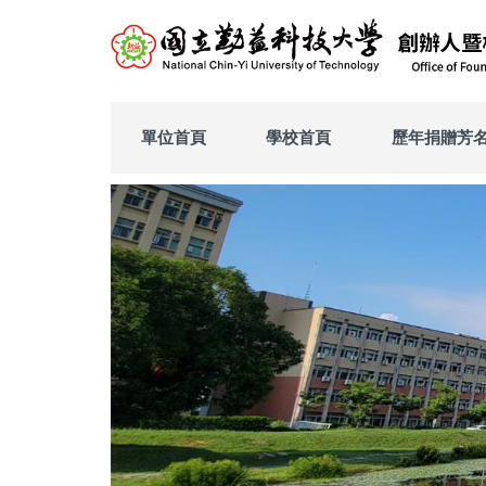
跳
到
主
要
內
容
單位首頁
學校首頁
歷年捐贈芳
區