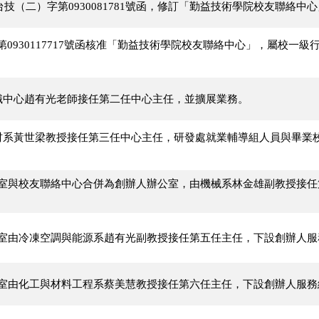
21台技（二）字第0930081781號函，修訂「勤益技術學院校友聯絡中
0930117717號函核准「勤益技術學院校友聯絡中心」，屬校一
通識中心趙有光老師接任第二任中心主任，並擴展業務。
化材系黃世梁教授接任第三任中心主任，研發處就業輔導組人員與畢業
公室與校友聯絡中心合併為創辦人辦公室，由機械系林金雄副教授接
公室由冷凍空調與能源系趙有光副教授接任第五任主任，下設創辦人
公室由化工與材料工程系蔡美慧教授接任第六任主任，下設創辦人服